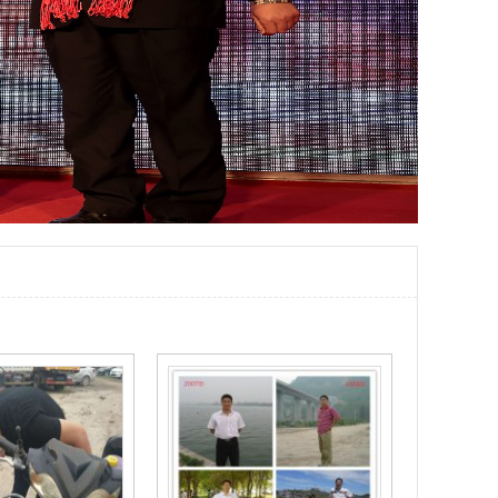
首
页
上
一
页
1
下
一