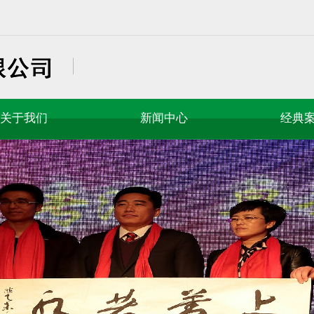
关于我们
新闻中心
经典
公司简介
公司大事记
车险公估
董事长寄语
行业快讯
价格评估
专家团队
企业新闻
理赔调查
企业文化
社会公益
非车险公
员工风采
合作交流