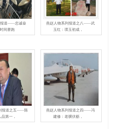
页
末
页
报道——忠诚奋
燕赵人物系列报道之八——武
时间赛跑
玉红：璞玉初成，
列报道之五——陈
燕赵人物系列报道之四——冯
人品第一，
建修：老骥伏枥，