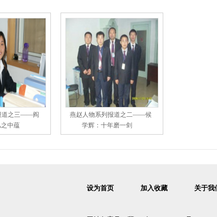
报道之三——阎
燕赵人物系列报道之二——候
凡之中蕴
学辉：十年磨一剑
设为首页
加入收藏
关于我