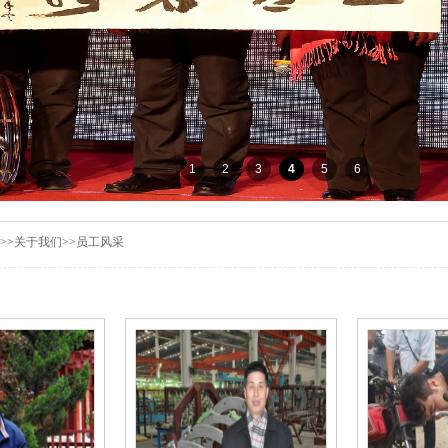
1
2
3
4
5
6
>>
关于我们
>>
员工风采