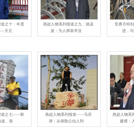
报道之十：年度
燕赵人物系列报道之九：骆孟
竞赛月特别
——天元
波：为人师表术业
进，与
报道之七——靳
燕赵人物系列报道——马庆
燕赵人物系
扬波、燕
涛：从保险公估人到
建甫：